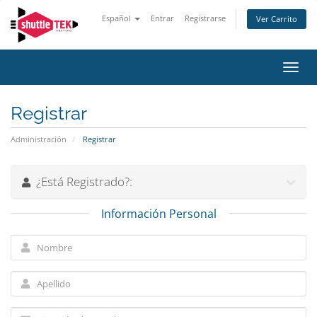
Español
Entrar
Registrarse
Ver Carrito
Alter
Nave
Registrar
Administración
Registrar
¿Está Registrado?:
Información Personal