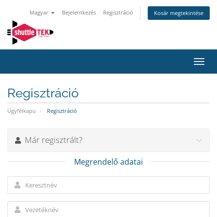
Magyar
Bejelentkezés
Regisztráció
Kosár megtekintése
Váltá
a
navig
Regisztráció
Ügyfélkapu
Regisztráció
Már regisztrált?
Megrendelő adatai