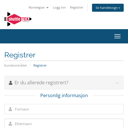
Norwegian
Logg inn
Registrer
Se handlevogn »
Bytt
navig
Registrer
Kundeområdet
Registrer
Er du allerede registrert?
Personlig informasjon