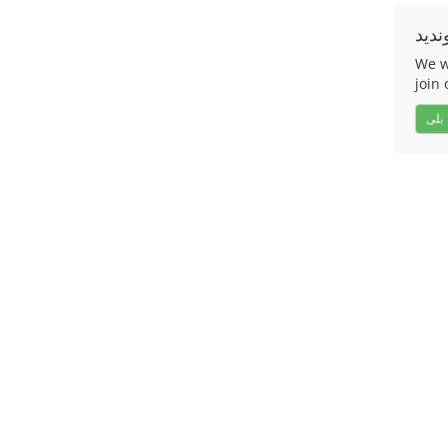
ندید
We w
join 
بلی