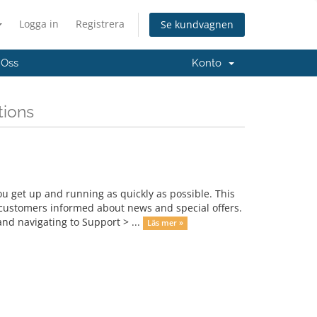
Logga in
Registrera
Se kundvagnen
 Oss
Konto
tions
get up and running as quickly as possible. This
ustomers informed about news and special offers.
nd navigating to Support > ...
Läs mer »