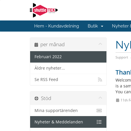
Hem - Kundavdelning
Butik
Nyheter
Ny
per månad
Februari 2022
Support
Äldre nyheter...
Than
Se RSS Feed
Welcome
is a sa
You can
Stöd
11th F
Mina supportärenden
Nyheter & Meddelanden