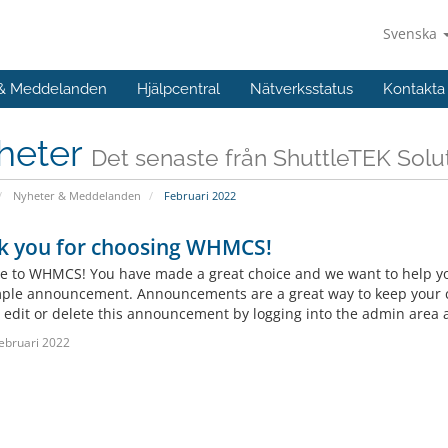
Svenska
 & Meddelanden
Hjälpcentral
Nätverksstatus
Kontakta
heter
Det senaste från ShuttleTEK Solu
Nyheter & Meddelanden
Februari 2022
k you for choosing WHMCS!
 to WHMCS! You have made a great choice and we want to help you 
mple announcement. Announcements are a great way to keep your c
 edit or delete this announcement by logging into the admin area a
ebruari 2022