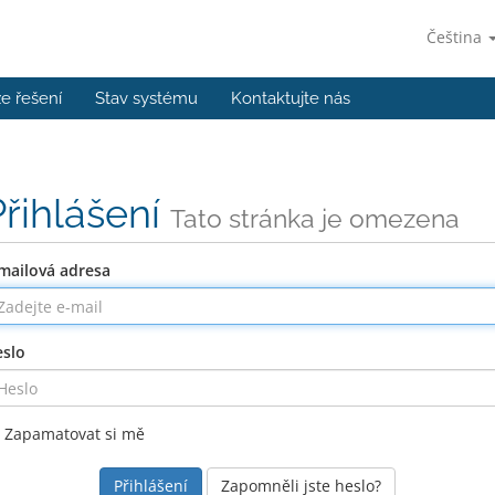
Čeština
e řešení
Stav systému
Kontaktujte nás
Přihlášení
Tato stránka je omezena
mailová adresa
slo
Zapamatovat si mě
Zapomněli jste heslo?