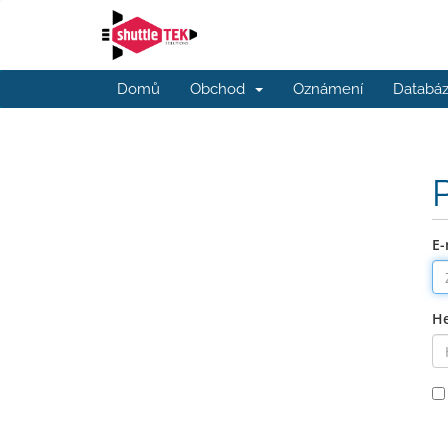
Domů
Obchod
Oznámení
Databáz
E-
He