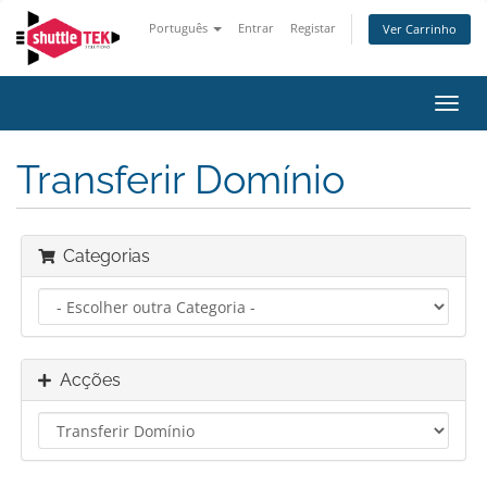
Português
Entrar
Registar
Ver Carrinho
Alter
nave
Transferir Domínio
Categorias
Acções